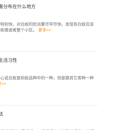
害分布在什么地方
衍特别快，对白蚁的防治要尽早尽快，发现有白蚁应该
整栋楼或者整个小区。
更多>>
生活习性
中心说白蚁是蚂蚁品种中的一种，但是跟其它类种一种
多>>
法