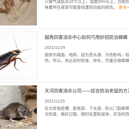
只需气温抵达18℃以上，湿度60%以上，白
味着所在居室可能曾经遭到白蚁的损伤。
更多>
越秀四害消杀中心如何巧用妙招防治蟑螂
2021/11/29
厨房内墙面、地砖，因为受水源、冷热影响，较
所。所以，务必及时检查、修补，尽量压缩蟑
天河四害消杀公司——综合防治老鼠的方
2021/11/25
在仓库电缆槽、配电室、下水道、防火门裂痕
次检查，做好记载，随时处置粘鼠体，并及时