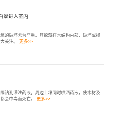
白蚁进入室内
建筑的破坏尤为严重。其躲藏在木结构内部、破坏或损
极大关注。
更多>>
间隔钻孔灌注药液，周边土壤同时喷洒药液，使木材及
食都会中毒而死亡。
更多>>