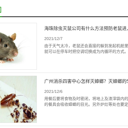
闻
海珠除虫灭鼠公司有什么方法预防老鼠进
2021/12/7
由于天气太冷，老鼠还会直接的躲到发起机舱
就可以在停车时把空调切换成为内循环的方式
广州消杀四害中心怎样灭蟑螂？灭蟑螂的
2021/12/6
用餐后要将食物及时密闭，将地上及渣滓袋内
的餐具会吸收蟑螂的目光。另外炉灶等处也要