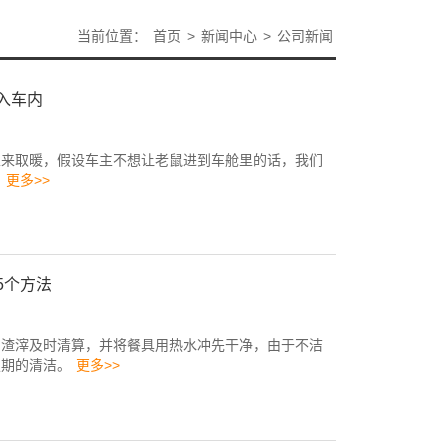
当前位置：
首页
>
新闻中心
>
公司新闻
入车内
里来取暖，假设车主不想让老鼠进到车舱里的话，我们
。
更多>>
5个方法
的渣滓及时清算，并将餐具用热水冲先干净，由于不洁
定期的清洁。
更多>>