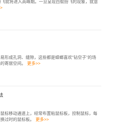
蚁纷飞就将进入高峰期。一旦呈现白蚁纷飞的现象，就意
>
易形成孔洞、缝隙，这些都是蟑螂喜欢“钻空子”的场
螂的寄居空间。
更多>>
法
等鼠标移动通道上，经常布置粘鼠标板，控制鼠标，每
改换过时的鼠标板。
更多>>