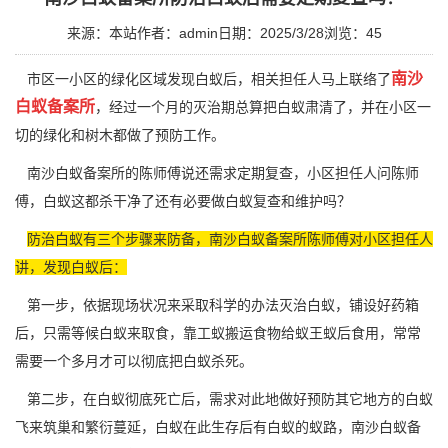
来源：本站
作者：admin
日期：2025/3/28
浏览：
45
南沙
市区一小区的绿化区域发现白蚁后，相关担任人马上联络了
白蚁备案所
，经过一个月的灭治期总算把白蚁肃清了，并在小区一
切的绿化和树木都做了预防工作。
南沙白蚁备案所的陈师傅说还需求定期复查，小区担任人问陈师
傅，白蚁这都杀干净了还有必要做白蚁
复查
和维护吗？
防治白蚁有三个步骤来防备，南沙白蚁备案所陈师傅对小区担任人
讲，发现白蚁后：
第一步，依据
现场状况
来采取科学的办法灭治白蚁，铺设好药箱
后，只需等候白蚁来取食，靠工蚁搬运食物给蚁王蚁后食用，常常
需要一个多月才可以彻底把白蚁杀死。
第二步，在白蚁彻底死亡后，需求对此地做好预防其它地方的白蚁
飞来筑巢和繁衍蔓延，白蚁在此生存后有白蚁的蚁路，南沙白蚁备