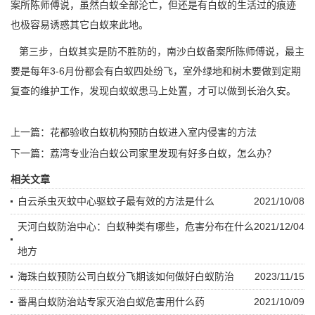
案所陈师傅说，虽然白蚁全部沦亡，但还是有白蚁的生活过的痕迹
也极容易诱惑其它白蚁来此地。
第三步，白蚁其实是防不胜防的，南沙白蚁备案所陈师傅说，最主
要是每年3-6月份都会有白蚁四处纷飞，室外绿地和树木要做到定期
复查的维护工作，发现
白蚁蚁患
马上处置，才可以做到长治久安。
上一篇：
花都验收白蚁机构预防白蚁进入室内侵害的方法
下一篇：
荔湾专业治白蚁公司家里发现有好多白蚁，怎么办？
相关文章
白云杀虫灭蚊中心驱蚊子最有效的方法是什么
2021/10/08
天河白蚁防治中心：白蚁种类有哪些，危害分布在什么
2021/12/04
地方
海珠白蚁预防公司白蚁分飞期该如何做好白蚁防治
2023/11/15
番禺白蚁防治站专家灭治白蚁危害用什么药
2021/10/09