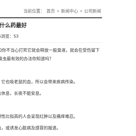
当前位置：
首页
>
新闻中心
>
公司新闻
什么药最好
5
浏览：
53
如你不当心打死它就会释放一股臭液，就会在受伤留下
臭虫最有效的办法你知道吗？
，它也吸老鼠的血，所以会带来疾病传染。
法休息，长夜不能安息。
理性比拟高的人会呈现红肿以及痛痒难忍。
血，或诱发心脏病及感冒的报道。