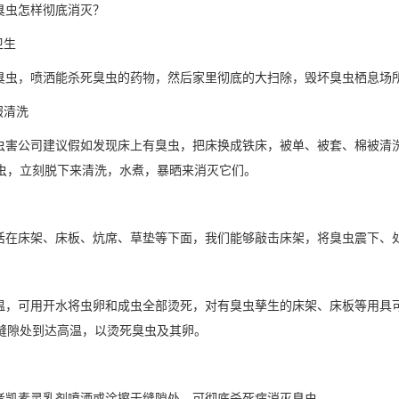
虫怎样彻底消灭？
卫生
虫，喷洒能杀死臭虫的药物，然后家里彻底的大扫除，
毁坏臭虫
栖息场
服清洗
虫害公司
建议假如发现床上有臭虫，把床换成铁床，被单、被套、棉被清
虫，立刻脱下来清洗，水煮，暴晒来消灭它们。
在床架、床板、炕席、草垫等下面，我们能够敲击床架，将臭虫震下、
，可用开水将虫卵和成虫全部烫死，对有臭虫孳生的床架、床板等用具
缝隙处到达高温，以烫死臭虫及其卵。
凯素灵乳剂喷洒或涂擦于缝隙处，可彻底杀死病消灭臭虫。