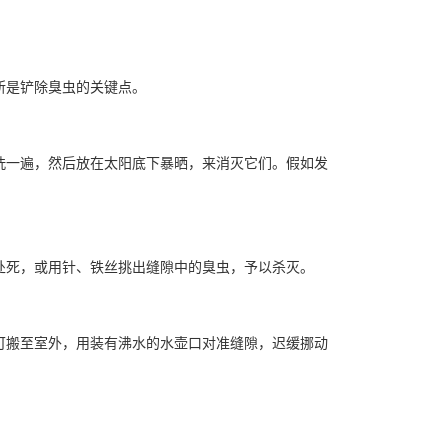
所是铲除臭虫的关键点。
洗一遍，然后放在太阳底下暴晒，来消灭它们。假如发
处死，或用针、铁丝挑出缝隙中的臭虫，予以杀灭。
可搬至室外，用装有沸水的水壶口对准缝隙，迟缓挪动