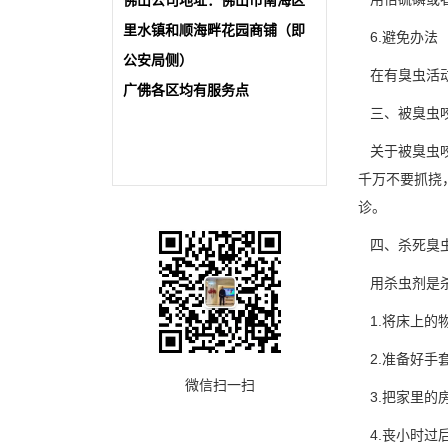
佛山公司地址：佛山市南海区
里水镇和顺海畔花园商铺（即
6.避免办法
公安局侧）
在有臭虫活动
广佛各区均有服务点
三、被臭虫咬
关于被臭虫咬
千万不要抓挠
诊。
四、杀死臭虫
用杀虫剂是杀
1.将床上的
2.准备好手
微信扫一扫
3.把家里的
4.丧小时过