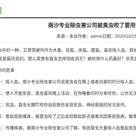
闻
南沙专业除虫害公司被臭虫咬了要用
来源：本站
作者：admin
日期：2020/10/1
中的一种，又常常被叫作为木蚤、目虱、床虱、壁虱，喜欢吸人血，假
这是最厌恶的。那么家里有臭虫怎样彻底消灭？被咬用什么药最好？杀死
来的危害
一：吸人血，
南沙专业除虫害公司
说臭虫会在晚上或者白昼的时分吸人血
二：使人不能安息，臭虫喜欢晚上活动，在你睡着的时分来咬你，让你无
三：贫血，臭虫长期叮咬你会招致你呈现贫血、神经衰弱的状况发作。
四：惹起皮肤瘙痒，被臭虫咬了之后会招致起瘀点或者风团等皮肤病，敏
五：传播疾病，据南沙专业除虫害公司了解，有因臭虫大量吸人血惹起贫