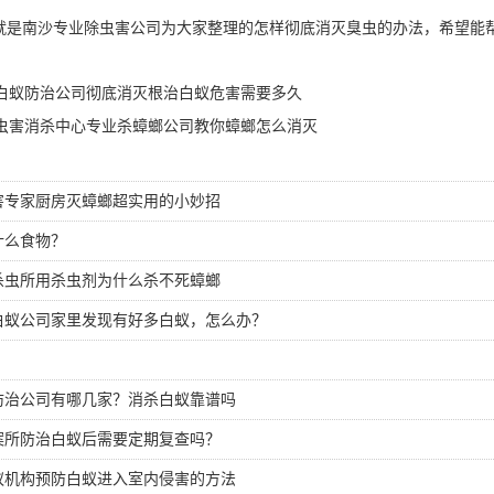
是南沙专业除虫害公司为大家整理的怎样彻底消灭臭虫的办法，希望能
白蚁防治公司彻底消灭根治白蚁危害需要多久
虫害消杀中心专业杀蟑螂公司教你蟑螂怎么消灭
害专家厨房灭蟑螂超实用的小妙招
什么食物？
杀虫所用杀虫剂为什么杀不死蟑螂
白蚁公司家里发现有好多白蚁，怎么办？
防治公司有哪几家？消杀白蚁靠谱吗
案所防治白蚁后需要定期复查吗？
蚁机构预防白蚁进入室内侵害的方法