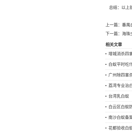
总结：以上就
上一篇：
番禺
下一篇：
海珠
相关文章
增城消杀四
白蚁平时吃
广州除四害
荔湾专业治
台湾乳白蚁
白云区白蚁
南沙白蚁备
花都验收白