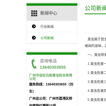
公司新
新闻中心
行业新闻
{$ClassName_en}
公司新闻
臭虫属于昆虫
难闻的滋味，
一、臭虫带
咨询电话
1.臭虫危害
13640303655
2.臭虫危害
广州市益伦白蚁害虫防治有限
公司
3.臭虫危害
服务热线：13640303655（刘
4.臭虫危害
生）
广州总公司：广州市荔湾区桥
5.臭虫危害
中南路红楼街10号