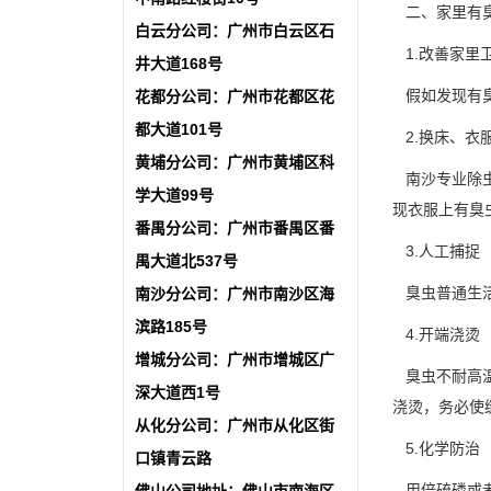
二、家里有臭
白云分公司：广州市白云区石
1.改善家里
井大道168号
假如发现有臭
花都分公司：广州市花都区花
都大道101号
2.换床、衣
黄埔分公司：广州市黄埔区科
南沙
专业除
学大道99号
现衣服上有臭
番禺分公司：广州市番禺区番
3.人工捕捉
禺大道北537号
臭虫普通生活
南沙分公司：广州市南沙区海
滨路185号
4.开端浇烫
增城分公司：广州市增城区广
臭虫不耐高温
深大道西1号
浇烫，务必使
从化分公司：广州市从化区街
5.化学防治
口镇青云路
用倍硫磷或者