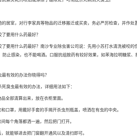
的居室，对行李家具等物品的迁移搬迁或买卖，务必严厉检查，并作处
了要用什么药最好？
了要用什么药最好？南沙专业除虫害公司说：先用小苏打水清洗被咬的
，
防止感染
，也不能喝酒。口服抗组胺药有较好效果，如苯海拉明糖浆、
最有效的办法你晓得吗？
死臭虫最有效的办法，详细用法如下：
物品全部清算出来，放在衣柜里面。
套和口罩，用戴好手套的手揭开
杀虫剂
瓶盖，喷洒在有虫的中央。
房间每个角落都洒一遍，然后把门打开。
后，就能够进去把门窗翻开通风以及清扫即可。