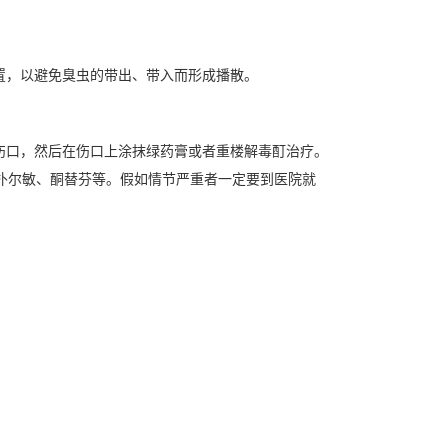
置，以避免臭虫的带出、带入而形成播散。
伤口，然后在伤口上涂抹绿药膏或者重楼解毒酊治疗。
扑尔敏、酮替芬等。假如情节严重者一定要到医院就