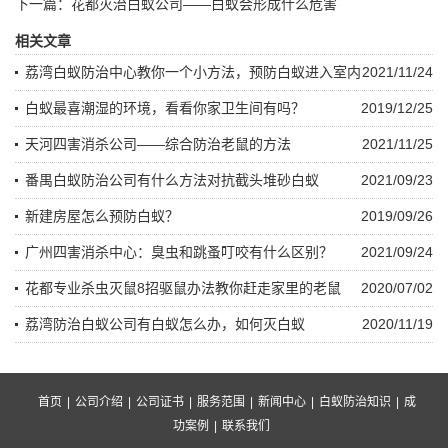
下一篇：
花都灭治白蚁公司——白蚁会形成什么危害
相关文章
荔湾白蚁防治中心教你一个小方法，预防白蚁进入室内
2021/11/24
白蚁最喜潮湿的环境，看看你家卫生间有吗？
2019/12/25
天河四害消杀公司——综合防治老鼠的方法
2021/11/25
番禺白蚁防治公司有什么方法对抗截头堆砂白蚁
2021/09/23
新建房屋怎么预防白蚁？
2019/09/26
广州四害消杀中心：臭虫和跳蚤叮咬有什么区别？
2021/09/24
花都专业杀虫灭鼠8招驱鼠办法教你赶走家里的老鼠
2020/07/02
荔湾防治白蚁公司有白蚁怎么办，如何灭白蚁
2020/11/19
首页
|
公司介绍
|
公司证书
|
服务范围
|
新闻中心
|
白蚁防治知识
|
成
功案例
|
联系我们