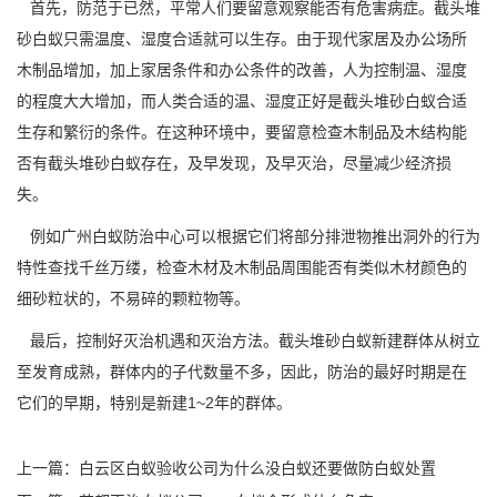
首先，防范于已然，平常人们要留意观察能否有危害病症。截头堆
砂白蚁只需
温度、湿度
合适就可以生存。由于现代家居及办公场所
木制品增加，加上家居条件和办公条件的改善，人为控制温、湿度
的程度大大增加，而人类合适的温、湿度正好是
截头堆砂白蚁
合适
生存和繁衍的条件。在这种环境中，要留意检查木制品及木结构能
否有截头堆砂白蚁存在，及早发现，及早灭治，尽量减少经济损
失。
例如广州白蚁防治中心可以根据它们将部分排泄物推出洞外的行为
特性查找千丝万缕，检查木材及木制品周围能否有类似木材颜色的
细砂粒状的，不易碎的颗粒物等。
最后，控制好灭治机遇和
灭治方法
。截头堆砂白蚁新建群体从树立
至发育成熟，群体内的子代数量不多，因此，防治的最好时期是在
它们的早期，特别是新建1~2年的群体。
上一篇：
白云区白蚁验收公司为什么没白蚁还要做防白蚁处置