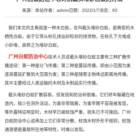
来源：本站
作者：admin
日期：2022/1/7
浏览：
83
我们本文的主角就是一种木白蚁，名叫截头堆砂白蚁，是典型的木
栖性白蚁。由于它常从蛀孔排出砂粒状的排泄物，在蛀孔下方堆成
小砂堆，故称之为堆砂白蚁。
广州白蚁防治中心
技术人员说截头堆砂白蚁主要有三种扩散传
播途径：第一种是分飞传播；第二种是蔓延传播，即由小范围为害
逐渐蔓延扩散到大范围为害；第三种是随寄主物体远距离地传播，
其中主要经过人类运输的木材及木制品实行传播。
截头堆砂白蚁扩散容易，但发现和防治却很难。它们终年躲藏在地
道内，极少在洞外活动，为害非常隐蔽，为害早期不容易被发现，
等外露特征明显时，木材早已被
蛀蚀严重
，损失已不可挽回。广州
白蚁防治中心说再加上它们非常分散、蛀蚀木材外形不规则，蛀蚀
通道便是巢居所在地等特性，时难以发现。