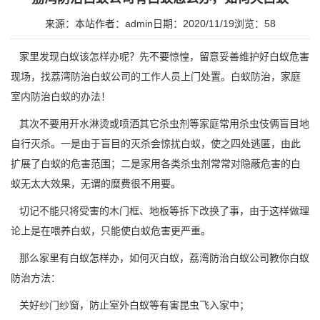
来源：本站
作者：admin
日期：2020/11/19
浏览：
58
家里发现白蚁该怎样办呢？先不要惊惶，留意妥善维护好白蚁危害
现场，找
荔湾防治白蚁公司
的工作人员上门处置。白蚁防治，家庭
室内防治白蚁的办法！
其次不要用开水淋烫或喷洒其它杀虫剂等家庭常用杀虫伎俩盲目地
自行灭杀。一是由于盲目的灭杀会惊扰白蚁，使之四处逃匿，由此
扩展了白蚁的
危害范围
；二是家用各类杀虫剂常常对隐蔽危害的白
蚁无太大效果，无谓的糜费很不用要。
切记不能只将受害的木门框、地板等拆下改换了事，由于这样做理
论上是在喂养白蚁，只能使白蚁危害更严重。
那么家里有白蚁怎样办，如何灭白蚁，荔湾防治白蚁公司教你白蚁
防治方法：
关好纱门纱窗，防止室外白蚁等
有害昆虫
飞入家中；