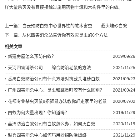
样大量杀灭没有直接接触过施用药物土壤和木构件里的白蚁。
上一篇：
白云预防白蚁中心世界性的蛀木害虫——截头堆砂白蚁
下一篇：
从化四害消杀站告诉你有效灭臭虫的6个方法
相关文章
新建房屋怎么预防白蚁？
2019/09/26
天河四害消杀公司——综合防治老鼠的方法
2021/11/25
番禺白蚁防治公司有什么方法对抗截头堆砂白蚁
2021/09/23
广州四害消杀中心：臭虫和跳蚤叮咬有什么区别？
2021/09/24
花都专业杀虫灭鼠8招驱鼠办法教你赶走家里的老鼠
2020/07/02
白蚁为何大量出现？你知道吗？
2019/11/29
荔湾防治白蚁公司有白蚁怎么办，如何灭白蚁
2020/11/19
越秀四害消杀中心如何巧用妙招防治蟑螂
2021/11/29