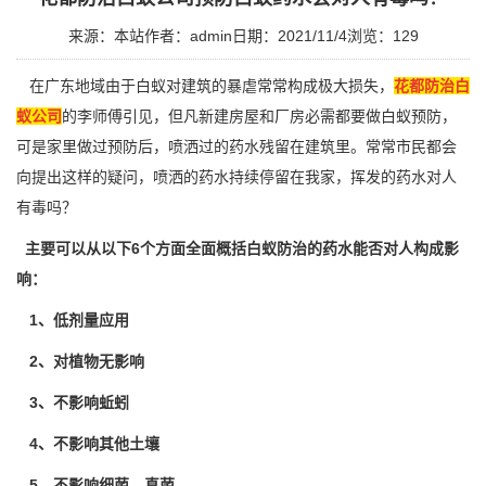
来源：本站
作者：admin
日期：2021/11/4
浏览：
129
在广东地域由于白蚁对建筑的暴虐常常构成极大损失，
花都防治白
蚁公司
的李师傅引见，但凡新建房屋和厂房必需都要做白蚁预防，
可是家里做过预防后，喷洒过的药水残留在建筑里。常常市民都会
向提出这样的疑问，
喷洒的药水
持续停留在我家，挥发的药水对人
有毒吗？
主要可以从以下6个方面全面概括白蚁防治的药水能否对人构成影
响：
1、低剂量应用
2、对植物无影响
3、不影响蚯蚓
4、不影响其他土壤
5、不影响细菌、真菌