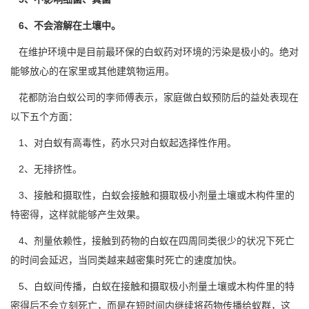
6、不会溶解在土壤中。
在维护环境中是目前最环保的
白蚁药
对环境的污染是极小的。绝对
能够放心的在家里或其他
建筑物
运用。
花都防治白蚁公司的李师傅表示，家庭做白蚁预防后的益处表现在
以下五个方面：
1、对白蚁有高毒性，药水只对白蚁起选择性作用。
2、无排挤性。
3、接触和摄取性，白蚁会接触和摄取
极小剂量
土壤或木构件里的
特密得，这样就能够产生效果。
4、剂量依赖性，接触到药物的白蚁在四周同类很少的状况下死亡
的时间会延迟，当同类越来越密集时死亡的速度加快。
5、白蚁间传播，白蚁在接触和摄取极小剂量土壤或木构件里的特
密得后不会立刻死亡，而是在短时间内继续将药物传播给
蚁群
，这