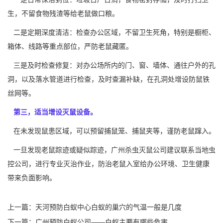
生，不留食物残渣等给老鼠做口粮。
二是定期深度清洁：检查办公区域，不留卫生死角，特别是橱柜、
箱体、线路等重点部位，严防老鼠藏匿。
三是及时检查修复：对办公场所内的门、窗、墙体、通往户外的孔
洞，以及落水管道进行检查，及时查漏补缺，在孔洞处增设
防鼠
铁
丝网等。
第三，适当增设灭鼠设备。
在未发现鼠患区域，可以预留捕鼠笼、捕鼠夹等，谨防老鼠蹿入。
一旦发现老鼠踪迹或疑似踪迹，广州杀虫灭鼠公司建议联系当地
虫
控公司
，进行专业灭治作业，防治老鼠入室给办公环境、卫生健康
带来负面影响。
上一篇：
天河预防白蚁中心白蚁的巢穴的气温一般是几度
下一篇：
广州预防白蚁公司——白蚁主要有哪些危害