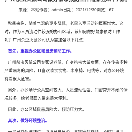
来源：本站
作者：admin
日期：2021/12/30
浏览：
67
秋季来临，随着气温的逐步降低，老鼠入室活动的概率增大。这
时，作为人员流动性较强的办公区域，该如何做好鼠患预防工作
呢？
广州杀虫灭鼠公司
认为需加强以下几点：
首先，重视办公区域鼠患预防工作。
广州杀虫灭鼠公司专家说老鼠，自身携带大量病菌，存在传染多种
严重病毒的风险，且喜欢啃食食物、木桌椅、电线等，对办公环境
有着很大危害。
另外，办公场所公共空间较大、人员流动性强、门窗常开不闭的情
况较多，给老鼠蹿入带来很大便利。
因此，办公区域
鼠患风险
大、预防压力大。
其次，做好环境整治。
一是日常保洁到位：垃圾日产日消，食物密封存储，及时打扫卫