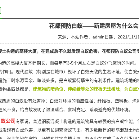
闻
花都预防白蚁——新建房屋为什么会
来源：本站
作者：admin
日期：2021/11/1
凝土构造的高楼大厦，在建成后不久就发现白蚁危害，花都预防白蚁公司
造的高楼大厦基建期长，而每年有3-5个月左右是白蚁分飞繁衍的时间
的作用。
现代建筑
（特别是在城市）毁坏了白蚁天敌的生态环境，使白蚁
建施工时水源富余、暗淡处多，是白蚁繁衍孳生的有利条件。建筑场地的
素物品四处都是，
建筑物的暗角位、伸缩缝等处的模板无法撤除，为白蚁
四周的白蚁没有处置掉；白蚁对环境的
顺应性
强；纤维板、塑料板、泡
通风不良，给白蚁发明了温湿适合、食料充足、暗淡避光的优越环境。
白蚁公司
专家说，普通钢筋混凝土构造的建筑物具有较强的抗白蚁性能。
就发现有
白蚁危害
，以至有长翅繁衍蚁飞出。有少数新建的钢筋混凝土构
州、深圳等地的宾馆、酒楼和其它高楼大厦，有不少在建成后不久就发现