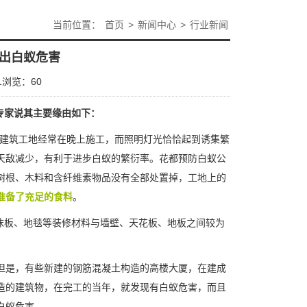
当前位置：
首页
>
新闻中心
>
行业新闻
出白蚁危害
1
浏览：
60
专家说其主要缘由如下：
。建筑工地经常在晚上施工，而照明灯光恰恰起到诱集繁
天敌减少，有利于进步白蚁的繁衍率。花都预防白蚁公
树根、木料和
含纤维素
物品没有全部处置掉，工地上的
准备了充足的食料
。
沫板、地毯等装修材料与墙壁、天花板、地板之间较为
但是，有些新建的钢筋混凝土构造的高楼大厦，在建成
造的建筑物，在完工的当年，就发现有白蚁危害，而且
白蚁危害。