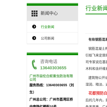
行业新
新闻中心
行业新闻
{$ClassName_en}
公司新闻
有些钢筋混
钢筋混凝土构
衍蚁飞来定居
咨询电话
司专家说在基
13640303655
木料和含纤维
广州市益伦白蚁害虫防治有限
建筑物公开或
公司
湿润、暗淡、
服务热线：13640303655（刘
生）
花都预防
广州总公司：广州市荔湾区桥
后的几年内，
中南路红楼街10号
危害严重。广