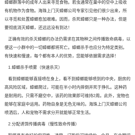
蟑螂群落中的成年人出来寻觅食物。若虫通常在巢中的空中上吸收
有机物作为食物。海珠上门灭蟑螂公司专家引见他们很少出来，所
以寻觅和
处置蟑螂
愈加艰难。因而，杀死蟑螂只是一种办法，但是
要彻底消灭蟑螂，还远远没有到达！
正确有效的杀灭蟑螂的办法仍需求在其物种之间传播致命病毒，以
便这一小群中的一切蟑螂都将死亡。蟑螂杀手也应分为特定类别。
有
快速和慢速
，每个都有本人的优势，您能够依据需求选择！
1.蟑螂杀手喷雾（快速杀灭）
看到蟑螂能够直接喷在身上，看不到蟑螂能够喷到的中央，厨房的
高风险区域，蟑螂爬过，可能在半小时内摔倒并死于挣扎。这种药
是耐用的。只需不磨空中，该药的效果即可维持2周。此外，宠物也
能够在家庭中运用。药物自身是无色无味的。海珠上门灭蟑螂公司
喷洒后，人和宠物不需求分开就能够正常生活。
2.分配诱饵传播病毒（慢性致命传播）