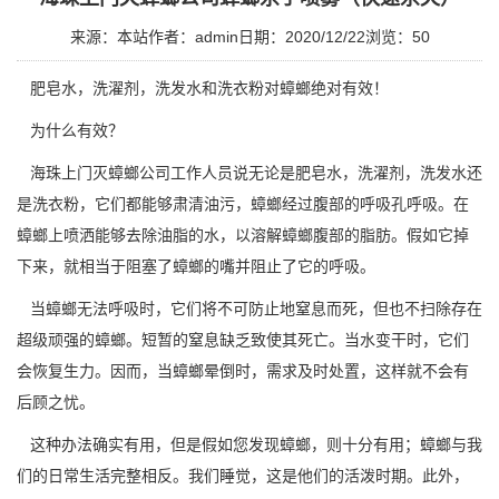
来源：本站
作者：admin
日期：2020/12/22
浏览：
50
肥皂水，洗濯剂，洗发水和洗衣粉对蟑螂绝对有效！
为什么有效？
海珠上门灭蟑螂公司
工作人员说无论是肥皂水，洗濯剂，洗发水还
是洗衣粉，它们都能够肃清油污，蟑螂经过腹部的呼吸孔呼吸。在
蟑螂上喷洒能够去除油脂的水，以溶解蟑螂腹部的脂肪。假如它掉
下来，就相当于阻塞了蟑螂的嘴并阻止了它的呼吸。
当蟑螂无法呼吸时，它们将不可防止地窒息而死，但也不扫除存在
超级顽强
的蟑螂。短暂的窒息缺乏致使其死亡。当水变干时，它们
会恢复生力。因而，当蟑螂晕倒时，需求及时处置，这样就不会有
后顾之忧。
这种办法确实有用，但是假如您发现蟑螂，则十分有用；蟑螂与我
们的日常生活完整相反。我们睡觉，这是他们的活泼时期。此外，