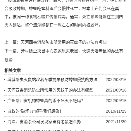
胶饵具有良好的保湿性。通常，订购后可持续约一个月，在此期间
会吸收蟑螂。蟑螂吃
塑料饵
后会慢性死亡，根本上它们会死在巢
中，被同一种食物吞噬并传播病毒。通常，死亡顶峰能够在三到四
天内到达，整个渣滓能够在一周左右的时间内被毁坏。
上一篇：
天河四害消杀防虫所常用的灭蚊子的办法有哪些
下一篇：
芳村除虫灭鼠中心农家乐灭老鼠，快速灭治老鼠的办法有
哪些
相关文章
增城除虫灭鼠站趁着冬季提早预防蟑螂侵扰的方法
2022/08/16
天河四害消杀防虫所常用的灭蚊子的办法有哪些
2021/09/16
广州除四害机构蟑螂真的杀不死灭不绝吗？
2022/09/15
白蚁的“破坏力”超乎我们想象！
2019/11/29
海珠四害消杀公司发现家里有老鼠怎么办
2021/11/20